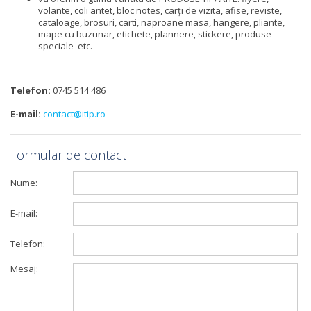
volante, coli antet, bloc notes, carţi de vizita, afise, reviste,
cataloage, brosuri, carti, naproane masa, hangere, pliante,
mape cu buzunar, etichete, plannere, stickere, produse
speciale etc.
Telefon:
0745 514 486
E-mail:
contact@itip.ro
Formular de contact
Nume:
E-mail:
Telefon:
Mesaj: