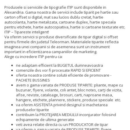
Produsele si serviciile de tipografie ITIP sunt disponibile in
Alexandria. Gama noastra de servicii include tiparit pe hartie sau
carton offset si digital, mat sau lucios dublu cretat, hartie
autocolanta, hartie metalizata, cartoane duplex, hartie speciala
pentru etichete, hartie autocopiativa, hartie si cartoane texturate etc.
ITIP – Tipareste inteligent!
Va oferim servicii si produse diversificate de tipar digital si offset
pentru firmele din judetul Teleorman. Materialele tiparite reflecta
imaginea unei companii si de asemenea sunt un instrument
important in eficientizarea campaniilor de marketing.
Alege cu incredere ITIP pentru ca:
ne adaptam efficient la BUGETUL dumneavoastra
comenzile dvs vor fi procesate RAPID SI EFICIENT
oferta noastra contine solutii eficiente de promovare -
PACHETE BUSSINES
avem o gama variata de PRODUSE TIPARITE: pliante, mape cu
buzunar, flyere, volante, coli antet, bloc notes, carţi de vizita,
afise, reviste, cataloage, brosuri, carti, naproane masa,
hangere, etichete, plannere, stickere, produse speciale etc.
va oferim ASISTENTA privind designul si machetarea
produselor tiparite
contribuim la PROTEJAREA MEDIULUI inconjurator folosind
echipamente de ultima generatie
veti avea relatie directa cu un PRODUCATOR de tipar
va oferim o gama variata de PRODUSE TIPARITE: flyere,