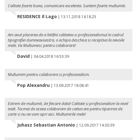
Calitate foarte buna, comunicare excelenta. Suntem foarte multumiti.
RESIDENCE Il Lago
|
13.11.2018 14:18:25
Am avut placerea de a întâlni calitatea si profesionalismul in cadrul
tipografiei dumneavoastra, o echipa deschisa si receptiva la nevoile
mele. Va Multumesc pentru colaborare!
David
|
04.04.2018 16:53:39
Multumim pentru colaborare si profesionalism.
Pop Alexandru
|
13.09.2017 18:08:41
Extrem de multumit, de fiecare data! Calitate si profesionalism la nivel
inalt. Tocmai de aceea colaboram de cativa ani pentru tiparirea de
carte si nu ne vom opri aici. Multumirile mele!
Juhasz Sebastian Antonio
|
12.09.2017 14:30:39