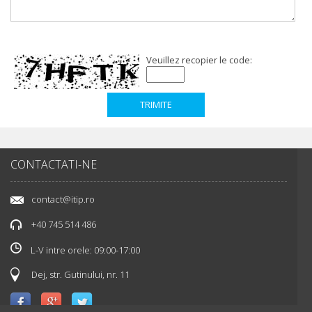
Veuillez recopier le code:
CONTACTATI-NE
contact@itip.ro
+40 745 514 486
L-V intre orele: 09:00-17:00
Dej, str. Gutinului, nr. 11