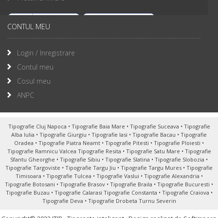
CONTUL MEU
Login / Inregistrare
Contul meu
Cosul meu
ANPC
Tipografie Cluj Napoca
•
Tipografie Baia Mare
•
Tipografie Suceava
•
Tipografie
Alba Iulia
•
Tipografie Giurgiu
•
Tipografie Iasi
•
Tipografie Bacau
•
Tipografie
Oradea
•
Tipografie Piatra Neamt
•
Tipografie Pitesti
•
Tipografie Ploiesti
•
Tipografie Ramnicu Valcea
Tipografie Resita
•
Tipografie Satu Mare
•
Tipografie
Sfantu Gheorghe
•
Tipografie Sibiu
•
Tipografie Slatina
•
Tipografie Slobozia
•
Tipografie Targoviste
•
Tipografie Targu Jiu
•
Tipografie Targu Mures
•
Tipografie
Timisoara
•
Tipografie Tulcea
•
Tipografie Vaslui
•
Tipografie Alexandria
•
Tipografie Botosani
•
Tipografie Brasov
•
Tipografie Braila
•
Tipografie Bucuresti
•
Tipografie Buzau
•
Tipografie Calarasi
Tipografie Constanta
•
Tipografie Craiova
•
Tipografie Deva
•
Tipografie Drobeta Turnu Severin