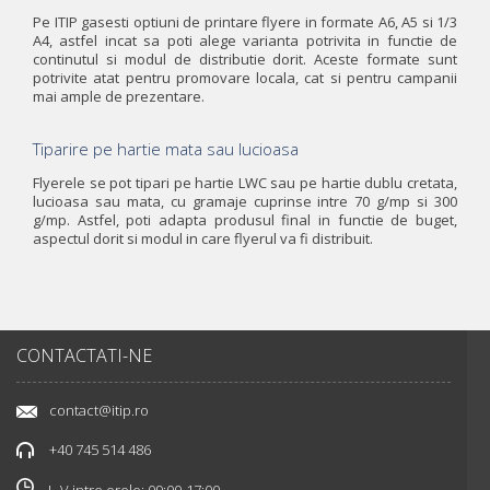
Pe ITIP gasesti optiuni de printare flyere in formate A6, A5 si 1/3
A4, astfel incat sa poti alege varianta potrivita in functie de
continutul si modul de distributie dorit. Aceste formate sunt
potrivite atat pentru promovare locala, cat si pentru campanii
mai ample de prezentare.
Tiparire pe hartie mata sau lucioasa
Flyerele se pot tipari pe hartie LWC sau pe hartie dublu cretata,
lucioasa sau mata, cu gramaje cuprinse intre 70 g/mp si 300
g/mp. Astfel, poti adapta produsul final in functie de buget,
aspectul dorit si modul in care flyerul va fi distribuit.
CONTACTATI-NE
contact@itip.ro
+40 745 514 486
L-V intre orele: 09:00-17:00