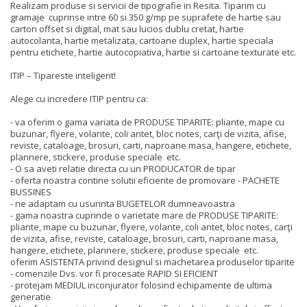
Realizam produse si servicii de tipografie in Resita. Tiparim cu
gramaje cuprinse intre 60 si 350 g/mp pe suprafete de hartie sau
carton offset si digital, mat sau lucios dublu cretat, hartie
autocolanta, hartie metalizata, cartoane duplex, hartie speciala
pentru etichete, hartie autocopiativa, hartie si cartoane texturate etc.
ITIP – Tipareste inteligent!
Alege cu incredere ITIP pentru ca:
- va oferim o gama variata de PRODUSE TIPARITE: pliante, mape cu
buzunar, flyere, volante, coli antet, bloc notes, carţi de vizita, afise,
reviste, cataloage, brosuri, carti, naproane masa, hangere, etichete,
plannere, stickere, produse speciale etc.
- O sa aveti relatie directa cu un PRODUCATOR de tipar
- oferta noastra contine solutii eficiente de promovare - PACHETE
BUSSINES
- ne adaptam cu usurinta BUGETELOR dumneavoastra
- gama noastra cuprinde o varietate mare de PRODUSE TIPARITE:
pliante, mape cu buzunar, flyere, volante, coli antet, bloc notes, carţi
de vizita, afise, reviste, cataloage, brosuri, carti, naproane masa,
hangere, etichete, plannere, stickere, produse speciale etc.
oferim ASISTENTA privind designul si machetarea produselor tiparite
- comenzile Dvs. vor fi procesate RAPID SI EFICIENT
- protejam MEDIUL inconjurator folosind echipamente de ultima
generatie