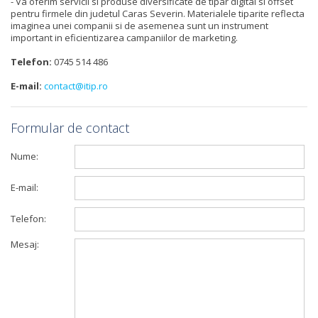
- Va oferim servicii si produse diversificate de tipar digital si offset
pentru firmele din judetul Caras Severin. Materialele tiparite reflecta
imaginea unei companii si de asemenea sunt un instrument
important in eficientizarea campaniilor de marketing.
Telefon:
0745 514 486
E-mail:
contact@itip.ro
Formular de contact
Nume:
E-mail:
Telefon:
Mesaj: