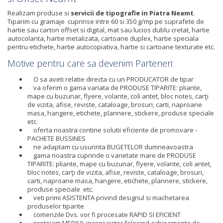
Realizam produse si
servicii de tipografie in Piatra Neamt
.
Tiparim cu gramaje cuprinse intre 60 si 350 g/mp pe suprafete de
hartie sau carton offset si digital, mat sau lucios dublu cretat, hartie
autocolanta, hartie metalizata, cartoane duplex, hartie speciala
pentru etichete, hartie autocopiativa, hartie si cartoane texturate etc.
Motive pentru care sa devenim Parteneri:
O sa aveti relatie directa cu un PRODUCATOR de tipar
va oferim o gama variata de PRODUSE TIPARITE: pliante,
mape cu buzunar, flyere, volante, coli antet, bloc notes, carţi
de vizita, afise, reviste, cataloage, brosuri, carti, naproane
masa, hangere, etichete, plannere, stickere, produse speciale
etc.
oferta noastra contine solutii eficiente de promovare -
PACHETE BUSSINES
ne adaptam cu usurinta BUGETELOR dumneavoastra
gama noastra cuprinde o varietate mare de PRODUSE
TIPARITE: pliante, mape cu buzunar, flyere, volante, coli antet,
bloc notes, carţi de vizita, afise, reviste, cataloage, brosuri,
carti, naproane masa, hangere, etichete, plannere, stickere,
produse speciale etc.
veti primi ASISTENTA privind designul si machetarea
produselor tiparite
comenzile Dvs. vor fi procesate RAPID SI EFICIENT
protejam MEDIUL inconjurator folosind echipamente de