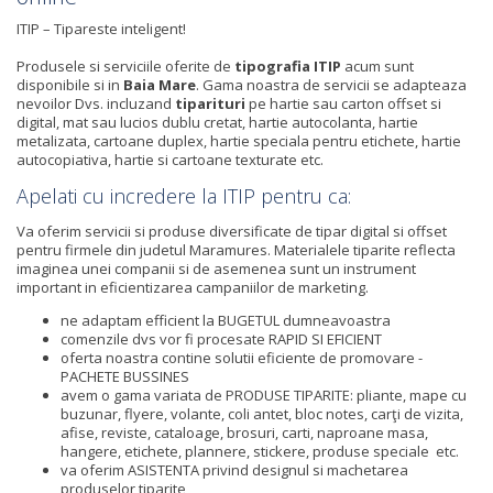
ITIP – Tipareste inteligent!
Produsele si serviciile oferite de
tipografia ITIP
acum sunt
disponibile si in
Baia Mare
. Gama noastra de servicii se adapteaza
nevoilor Dvs. incluzand
tiparituri
pe hartie sau carton offset si
digital, mat sau lucios dublu cretat, hartie autocolanta, hartie
metalizata, cartoane duplex, hartie speciala pentru etichete, hartie
autocopiativa, hartie si cartoane texturate etc.
Apelati cu incredere la ITIP pentru ca:
Va oferim servicii si produse diversificate de tipar digital si offset
pentru firmele din judetul Maramures. Materialele tiparite reflecta
imaginea unei companii si de asemenea sunt un instrument
important in eficientizarea campaniilor de marketing.
ne adaptam efficient la BUGETUL dumneavoastra
comenzile dvs vor fi procesate RAPID SI EFICIENT
oferta noastra contine solutii eficiente de promovare -
PACHETE BUSSINES
avem o gama variata de PRODUSE TIPARITE: pliante, mape cu
buzunar, flyere, volante, coli antet, bloc notes, carţi de vizita,
afise, reviste, cataloage, brosuri, carti, naproane masa,
hangere, etichete, plannere, stickere, produse speciale etc.
va oferim ASISTENTA privind designul si machetarea
produselor tiparite