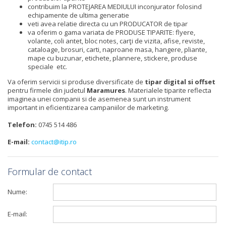
contribuim la PROTEJAREA MEDIULUI inconjurator folosind
echipamente de ultima generatie
veti avea relatie directa cu un PRODUCATOR de tipar
va oferim o gama variata de PRODUSE TIPARITE: flyere,
volante, coli antet, bloc notes, carţi de vizita, afise, reviste,
cataloage, brosuri, carti, naproane masa, hangere, pliante,
mape cu buzunar, etichete, plannere, stickere, produse
speciale etc.
Va oferim servicii si produse diversificate de
tipar digital si offset
pentru firmele din judetul
Maramures
. Materialele tiparite reflecta
imaginea unei companii si de asemenea sunt un instrument
important in eficientizarea campaniilor de marketing.
Telefon:
0745 514 486
E-mail:
contact@itip.ro
Formular de contact
Nume:
E-mail: