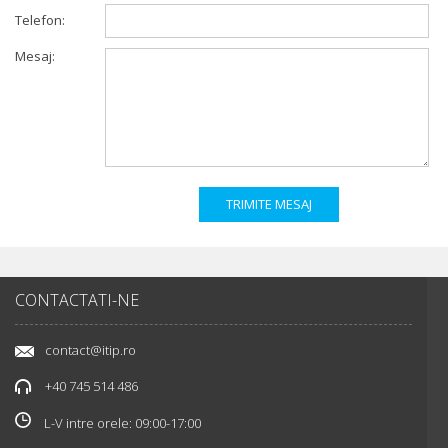
Telefon:
Mesaj:
CONTACTATI-NE
contact@itip.ro
+40 745 514 486
L-V intre orele: 09:00-17:00