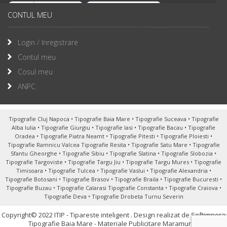
CONTUL MEU
Login / Inregistrare
Contul meu
Cosul meu
ANPC
Tipografie Cluj Napoca
•
Tipografie Baia Mare
•
Tipografie Suceava
•
Tipografie
Alba Iulia
•
Tipografie Giurgiu
•
Tipografie Iasi
•
Tipografie Bacau
•
Tipografie
Oradea
•
Tipografie Piatra Neamt
•
Tipografie Pitesti
•
Tipografie Ploiesti
•
Tipografie Ramnicu Valcea
Tipografie Resita
•
Tipografie Satu Mare
•
Tipografie
Sfantu Gheorghe
•
Tipografie Sibiu
•
Tipografie Slatina
•
Tipografie Slobozia
•
Tipografie Targoviste
•
Tipografie Targu Jiu
•
Tipografie Targu Mures
•
Tipografie
Timisoara
•
Tipografie Tulcea
•
Tipografie Vaslui
•
Tipografie Alexandria
•
Tipografie Botosani
•
Tipografie Brasov
•
Tipografie Braila
•
Tipografie Bucuresti
•
Tipografie Buzau
•
Tipografie Calarasi
Tipografie Constanta
•
Tipografie Craiova
•
Tipografie Deva
•
Tipografie Drobeta Turnu Severin
Copyright© 2022 ITIP - Tipareste inteligent .
Design realizat de Softimpera
Tipografie Baia Mare - Materiale Publicitare Maramures