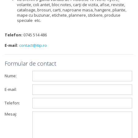
volante, coli antet, bloc notes, carţi de vizita, afise, reviste,
cataloage, brosuri, carti, naproane masa, hangere, pliante,
mape cu buzunar, etichete, plannere, stickere, produse
speciale etc.
Telefon:
0745 514 486
E-mail:
contact@itip.ro
Formular de contact
Nume:
E-mail:
Telefon:
Mesaj: