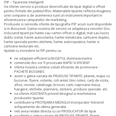
ITIP – Tipareste inteligent!
Va oferim servicii si produse diversificate de tipar digital si offset
pentru firmele din judetul Ilfov. Materialele tiparite reflecta imaginea
unei companii si de asemenea sunt un instrument important in
eficientizarea campaniilor de marketing.
Produsele si serviciile oferite de tipografia ITIP acum sunt disponibile
si in Bucuresti. Gama noastra de servicii se adapteaza nevoilor Dvs.
incluzand tiparit pe hartie sau carton offset si digital, mat sau lucios
dublu cretat, hartie autocolanta, hartie metalizata, cartoane duplex,
hartie speciala pentru etichete, hartie autocopiativa, hartie si
cartoane texturate etc.
Apelati cu incredere la ITIP pentru ca:
ne adaptam efficient la BUGETUL dumneavoastra
comenzile dvs vor fi procesate RAPID SI EFICIENT
oferta noastra contine solutii eficiente de promovare -
PACHETE BUSSINES
avem o gama variata de PRODUSE TIPARITE: pliante, mape cu
buzunar, flyere, volante, coli antet, bloc notes, carţi de vizita,
afise, reviste, cataloage, brosuri, carti, naproane masa,
hangere, etichete, plannere, stickere, produse speciale etc.
va oferim ASISTENTA privind designul si machetarea
produselor tiparite
contribuim la PROTEJAREA MEDIULUI inconjurator folosind
echipamente de ultima generatie
veti avea relatie directa cu un PRODUCATOR de tipar
va oferim o gama variata de PRODUSE TIPARITE: flyere,