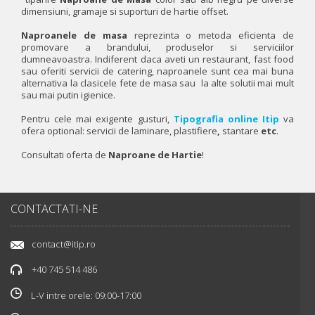
dimensiuni, gramaje si suporturi de hartie offset.
Naproanele de masa
reprezinta o metoda eficienta de
promovare a brandului, produselor si serviciilor
dumneavoastra. Indiferent daca aveti un restaurant, fast food
sau oferiti servicii de catering, naproanele sunt cea mai buna
alternativa la clasicele fete de masa sau la alte solutii mai mult
sau mai putin igienice.
Pentru cele mai exigente gusturi,
Tipografia online Itip
va
ofera optional: servicii de laminare, plastifiere
,
stantare
etc
.
Consultati oferta de
Naproane de Hartie
!
CONTACTATI-NE
contact@itip.ro
+40 745 514 486
L-V intre orele: 09:00-17:00