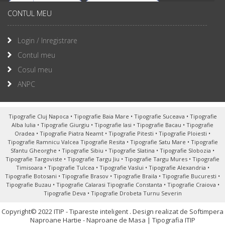
CONTUL MEU
Login / Inregistrare
Contul meu
Cosul meu
ANPC
Tipografie Cluj Napoca
•
Tipografie Baia Mare
•
Tipografie Suceava
•
Tipografie
Alba Iulia
•
Tipografie Giurgiu
•
Tipografie Iasi
•
Tipografie Bacau
•
Tipografie
Oradea
•
Tipografie Piatra Neamt
•
Tipografie Pitesti
•
Tipografie Ploiesti
•
Tipografie Ramnicu Valcea
Tipografie Resita
•
Tipografie Satu Mare
•
Tipografie
Sfantu Gheorghe
•
Tipografie Sibiu
•
Tipografie Slatina
•
Tipografie Slobozia
•
Tipografie Targoviste
•
Tipografie Targu Jiu
•
Tipografie Targu Mures
•
Tipografie
Timisoara
•
Tipografie Tulcea
•
Tipografie Vaslui
•
Tipografie Alexandria
•
Tipografie Botosani
•
Tipografie Brasov
•
Tipografie Braila
•
Tipografie Bucuresti
•
Tipografie Buzau
•
Tipografie Calarasi
Tipografie Constanta
•
Tipografie Craiova
•
Tipografie Deva
•
Tipografie Drobeta Turnu Severin
Copyright© 2022 ITIP - Tipareste inteligent .
Design realizat de Softimpera
Naproane Hartie - Naproane de Masa | Tipografia ITIP