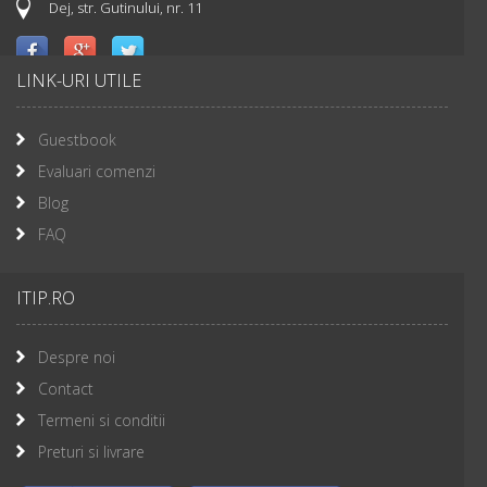
Dej, str. Gutinului, nr. 11
LINK-URI UTILE
Guestbook
Evaluari comenzi
Blog
FAQ
ITIP.RO
Despre noi
Contact
Termeni si conditii
Preturi si livrare