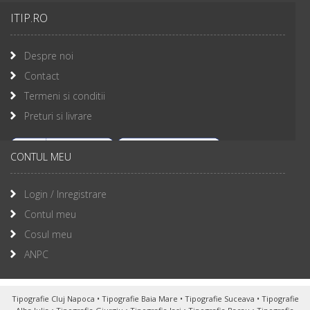
ITIP.RO
Despre noi
Contact
Termeni si conditii
Preturi si livrare
CONTUL MEU
Login / Inregistrare
Contul meu
Cosul meu
ANPC
Tipografie Cluj Napoca
•
Tipografie Baia Mare
•
Tipografie Suceava
•
Tipografie