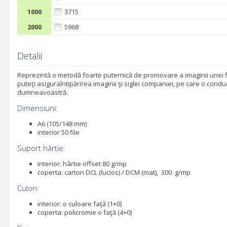
1000
3715
2000
5968
Detalii
Reprezintă o metodă foarte puternică de promovare a imaginii unei f
puteţi asiguraîntipărirea imaginii şi siglei companiei, pe care o conduc
dumneavoastră.
Dimensiuni:
A6 (105/148 mm)
interior 50 file
Suport hârtie:
interior: hârtie offset 80 g/mp
coperta: carton DCL (lucios) / DCM (mat), 300 g/mp
Culori:
interior: o culoare faţă (1+0)
coperta: policromie o faţă (4+0)