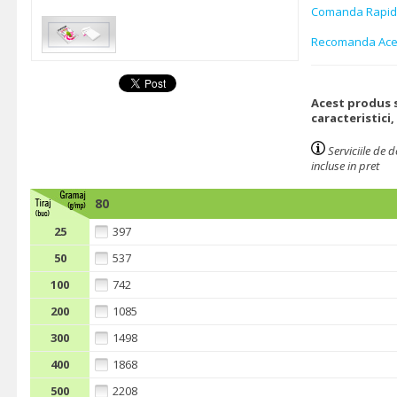
Comanda Rapi
Recomanda Ace
Acest produs s
caracteristici,
Serviciile de 
incluse in pret
80
25
397
50
537
100
742
200
1085
300
1498
400
1868
500
2208