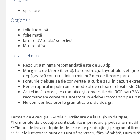
Finisare:
spiralare
Opţional:
folie lucioasă
folie mată
lăcuire UV totală/ selectivă
lăcuire offset
Detalii tehnice
Rezoluția minimă recomandată este de 300 dpi
Marginea de tăiere (bleed): La construcția layout-ului veți ți
depășească conturul finit cu minim 2 mm de fiecare parte.
Fonturile trebuie sa fie convertite la curbe sau, în cazuri extr
Pentru tiparul în policromie, modelul de culoare folosit este 
Astfel încât corecțiile cromatice și conversiile din RGB sau PA
recomandăm conversia acestora în Adobe Photoshop pe un mo
Nu vom verifica erorile gramaticale și de design.
Termen de execuţie: 2-4 zile *lucrătoare de la BT (bun de tipar).
*Termenele de execuţie sunt stabilite în principiu şi pot suferi modific
**Timpul de livrare depinde de orele de producție și programul firmei
***Zilele lucrătoare sunt de Luni până Vineri, fără Sâmbătă, Duminică 