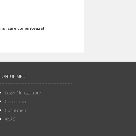
rimul care comenteaza!
CONTUL MEU
Login / Inregistrare
Contul meu
Cosul meu
ANPC