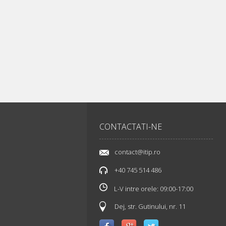
CONTACTATI-NE
contact@itip.ro
+40 745 514 486
L-V intre orele: 09:00-17:00
Dej, str. Gutinului, nr. 11