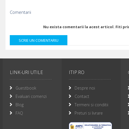
Comentarii
Nu exista comentarii la acest articol. Fiti p
LINK-URI UTILE
ITIP.RO
Guestbook
Despre noi
Evaluari comenzi
Contact
Blog
Termeni si conditii
FAQ
Preturi si livrare