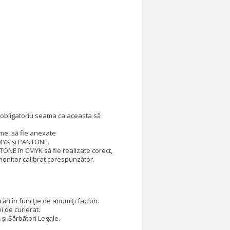
ne obligatoriu seama ca aceasta să
eme, să fie anexate
CMYK și PANTONE.
NTONE în CMYK să fie realizate corect,
nitor calibrat corespunzător.
ări în funcţie de anumiţi factori.
 de curierat.
și Sărbători Legale.