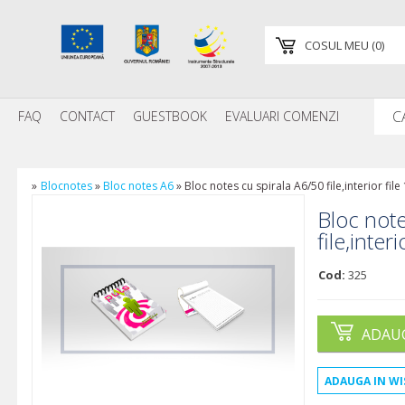
COSUL MEU
(
0
)
FAQ
CONTACT
GUESTBOOK
EVALUARI COMENZI
»
Blocnotes
»
Bloc notes A6
»
Bloc notes cu spirala A6/50 file,interior fil
Bloc note
file,inter
Cod:
325