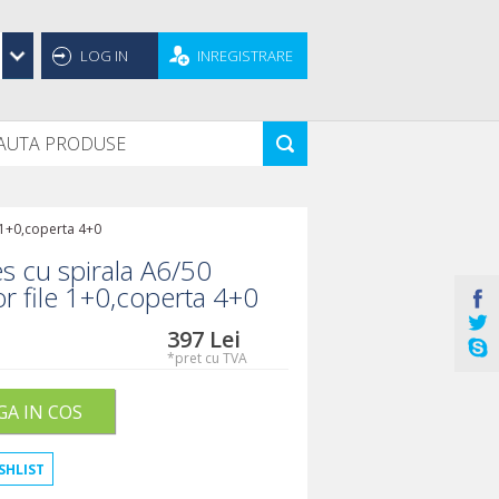
LOG IN
INREGISTRARE
e 1+0,coperta 4+0
s cu spirala A6/50
ior file 1+0,coperta 4+0
397
Lei
*pret cu TVA