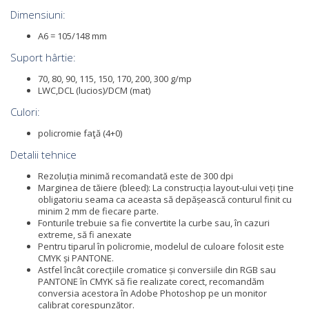
Dimensiuni:
A6 = 105/148 mm
Suport hârtie:
70, 80, 90, 115, 150, 170, 200, 300 g/mp
LWC,DCL (lucios)/DCM (mat)
Culori:
policromie faţă (4+0)
Detalii tehnice
Rezoluția minimă recomandată este de 300 dpi
Marginea de tăiere (bleed): La construcția layout-ului veți ține
obligatoriu seama ca aceasta să depășească conturul finit cu
minim 2 mm de fiecare parte.
Fonturile trebuie sa fie convertite la curbe sau, în cazuri
extreme, să fi anexate
Pentru tiparul în policromie, modelul de culoare folosit este
CMYK și PANTONE.
Astfel încât corecțiile cromatice și conversiile din RGB sau
PANTONE în CMYK să fie realizate corect, recomandăm
conversia acestora în Adobe Photoshop pe un monitor
calibrat corespunzător.