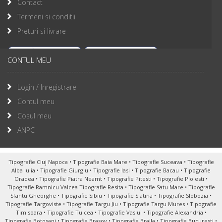
Contact
Termeni si conditii
Preturi si livrare
CONTUL MEU
Login / Inregistrare
Contul meu
Cosul meu
ANPC
Tipografie Cluj Napoca
•
Tipografie Baia Mare
•
Tipografie Suceava
•
Tipografie
Alba Iulia
•
Tipografie Giurgiu
•
Tipografie Iasi
•
Tipografie Bacau
•
Tipografie
Oradea
•
Tipografie Piatra Neamt
•
Tipografie Pitesti
•
Tipografie Ploiesti
•
Tipografie Ramnicu Valcea
Tipografie Resita
•
Tipografie Satu Mare
•
Tipografie
Sfantu Gheorghe
•
Tipografie Sibiu
•
Tipografie Slatina
•
Tipografie Slobozia
•
Tipografie Targoviste
•
Tipografie Targu Jiu
•
Tipografie Targu Mures
•
Tipografie
Timisoara
•
Tipografie Tulcea
•
Tipografie Vaslui
•
Tipografie Alexandria
•
Tipografie Botosani
•
Tipografie Brasov
•
Tipografie Braila
•
Tipografie Bucuresti
•