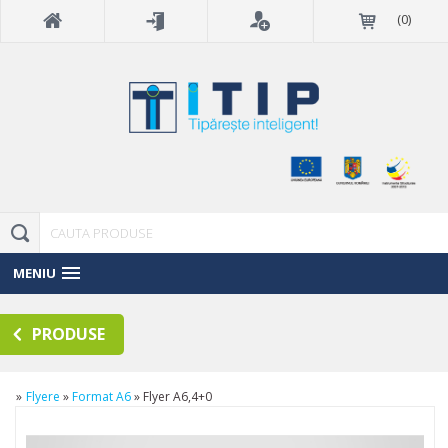
(
0
)
MENIU
PRODUSE
»
Flyere
»
Format A6
»
Flyer A6,4+0