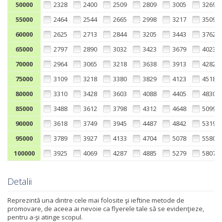
50000
2328
2400
2509
2809
3005
3269
55000
2464
2544
2665
2998
3217
3509
60000
2625
2713
2844
3205
3443
3762
65000
2797
2890
3032
3423
3679
4023
70000
2964
3065
3218
3638
3913
4282
75000
3109
3218
3380
3829
4123
4518
80000
3310
3428
3603
4088
4405
4830
85000
3488
3612
3798
4312
4648
5099
90000
3618
3749
3945
4487
4842
5319
95000
3789
3927
4133
4704
5078
5580
100000
3925
4069
4287
4885
5279
5807
Detalii
Reprezintă una dintre cele mai folosite şi ieftine metode de
promovare, de aceea ai nevoie ca flyerele tale să se evidenţieze,
pentru a-şi atinge scopul.