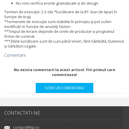
Nu vom verifica erorile gramaticale și de design.
Termen de execuţie: 2-3 zile *lucrătoare de la BT- bun de tipar( în
funcţie de tiraj).
*Termenele de execuţie sunt stabilite în principiu şi pot suferi
modificări in funcţie de anumiţi factori.
**Timpul de livrare depinde de orele de producție și programul
firmei de curierat.
***Zilele lucrătoare sunt de Luni până Vineri, fără Sâmbătă, Duminică
și Sărbători Legale.
Comentarii
Nu exista comentarii la acest articol. Fiti primul care
comenteaza!
CONTACTATI-NE
contact@itip.ro