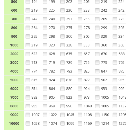
500
194
199
202
205
219
224
600
219
225
230
233
242
242
700
242
248
253
255
269
273
800
264
270
275
278
299
303
900
295
298
300
305
329
334
1000
319
323
328
333
360
365
2000
623
628
635
657
670
688
3000
713
719
729
755
773
795
4000
774
782
793
825
847
875
5000
815
824
838
877
902
935
6000
854
864
880
924
953
992
7000
893
905
923
973
1005
1048
8000
955
969
990
1048
1085
1137
9000
1007
1022
1045
1108
1150
1205
10000
1058
1074
1099
1169
1214
1275