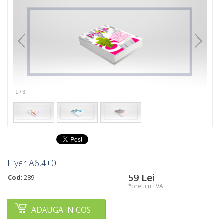
1
/
3
Flyer A6,4+0
59
Lei
Cod:
289
*pret cu TVA