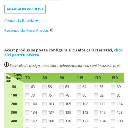
Comanda Rapida
Recomanda Acest Produs
Acest produs se poate configura si cu alte caracteristici,
click
aici pentru oferta
Serviciile de design, machetare, tehnoredactare nu sunt incluse in pret
70
80
90
115
130
150
50
63
59
63
64
65
69
100
73
75
78
80
82
85
200
100
103
105
108
112
114
300
134
137
139
142
149
153
400
167
168
170
173
184
188