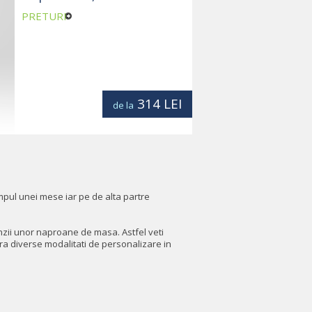
PRETURI
314
LEI
de la
mpul unei mese iar pe de alta partre
nzii unor naproane de masa. Astfel veti
 ofera diverse modalitati de personalizare in