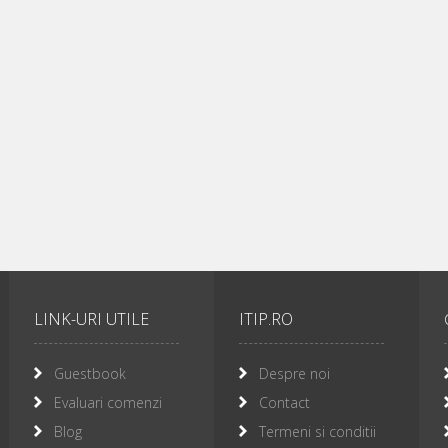
LINK-URI UTILE
ITIP.RO
Guestbook
Despre noi
Evaluari comenzi
Contact
Blog
Termeni si conditii