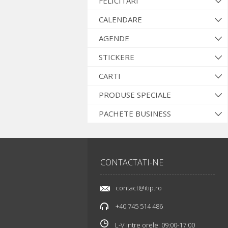
FELICITARI
CALENDARE
AGENDE
STICKERE
CARTI
PRODUSE SPECIALE
PACHETE BUSINESS
CONTACTATI-NE
contact@itip.ro
+40 745 514 486
L-V intre orele: 09:00-17:00