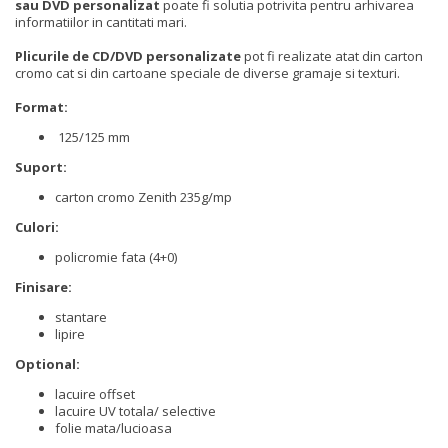
sau DVD personalizat
poate fi solutia potrivita pentru arhivarea
informatiilor in cantitati mari.
Plicurile de CD/DVD personalizate
pot fi realizate atat din carton
cromo cat si din cartoane speciale de diverse gramaje si texturi.
Format:
125/125 mm
Suport:
carton cromo Zenith 235g/mp
Culori:
policromie fata (4+0)
Finisare:
stantare
lipire
Optional:
lacuire offset
lacuire UV totala/ selective
folie mata/lucioasa