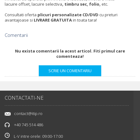
lacuire offset, lacuire selectiva
, timbru sec, folio,
etc.
Consultati oferta
plicuri personalizate CD/DVD
cu preturi
avantajoase si
LIVRARE GRATUIT
A
in toata tara!
Comentarii
Nu exista comentarii la acest articol. Fiti primul care
comenteaza!
CONTACTATI-NE
contact@itip.ro
+40 745 514 486
L-V intre orele: 09:00-17:00