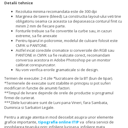
Detalii tehnice
Rezolutia minima recomandata este de 300 dpi
Marginea de taiere (bleed): La constructia layout-ului veti tine
obligatoriu seama ca aceasta sa depaseasca conturul finit cu
minim 2 mm de fiecare parte.
Fonturile trebuie sa fie convertite la curbe sau, in cazuri
extreme, sa fie anexate
Pentru tiparul in policromie, modelul de culoare folosit este
CMYK si PANTONE.
Astfel incat corectiile cromatice si conversiile din RGB sau
PANTONE in CMYK sa fie realizate corect, recomandam
conversia acestora in Adobe Photoshop pe un monitor
calibrat corespunzator.
Nu vom verifica erorile gramaticale si de design.
Termen de executie: 2-4 zile *lucratoare de la BT (bun de tipar).
*Termenele de executie sunt stabilite in principiu si pot suferi
modificari in functie de anumiti factori.
**Timpul de livrare depinde de orele de productie si programul
firmei de curierat.
***Zilele lucratoare sunt de Luni pana Vineri, fara Sambata,
Duminica si Sarbatori Legale.
Pentru a atrage atentia in mod deosebit asupra unor elemente
grafice importante,
tipografia online ITIP
va ofera servicii de
innobilarea tiparului prin: infoliere lucioasa, infoliere mata