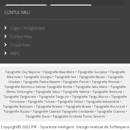
CONTUL MEU
Login / Inregistrare
Contul meu
Cosul meu
ANPC
Tipografie Cluj Napoca
•
Tipografie Baia Mare
•
Tipografie Suceava
•
Tipografie
Alba Iulia
•
Tipografie Giurgiu
•
Tipografie Iasi
•
Tipografie Bacau
•
Tipografie
Oradea
•
Tipografie Piatra Neamt
•
Tipografie Pitesti
•
Tipografie Ploiesti
•
Tipografie Ramnicu Valcea
Tipografie Resita
•
Tipografie Satu Mare
•
Tipografie
Sfantu Gheorghe
•
Tipografie Sibiu
•
Tipografie Slatina
•
Tipografie Slobozia
•
Tipografie Targoviste
•
Tipografie Targu Jiu
•
Tipografie Targu Mures
•
Tipografie
Timisoara
•
Tipografie Tulcea
•
Tipografie Vaslui
•
Tipografie Alexandria
•
Tipografie Botosani
•
Tipografie Brasov
•
Tipografie Braila
•
Tipografie Bucuresti
•
Tipografie Buzau
•
Tipografie Calarasi
Tipografie Constanta
•
Tipografie Craiova
•
Tipografie Deva
•
Tipografie Drobeta Turnu Severin
Copyright© 2022 ITIP - Tipareste inteligent .
Design realizat de Softimpera