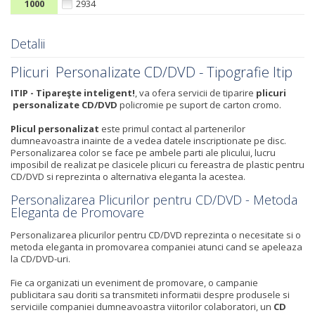
1000
2934
Detalii
Plicuri Personalizate CD/DVD - Tipografie Itip
ITIP - Tip
areşte inteligent!
, va ofera servicii de tiparire
plicuri
personalizate CD/DVD
policromie pe suport de carton cromo.
Plicul personalizat
este primul contact al partenerilor
dumneavoastra inainte de a vedea datele inscriptionate pe disc.
Personalizarea color se face pe ambele parti ale plicului, lucru
imposibil de realizat pe clasicele plicuri cu fereastra de plastic pentru
CD/DVD si reprezinta o alternativa eleganta la acestea.
Personalizarea Plicurilor pentru CD/DVD - Metoda
Eleganta de Promovare
Personalizarea plicurilor pentru CD/DVD reprezinta o necesitate si o
metoda eleganta in promovarea companiei atunci cand se apeleaza
la CD/DVD-uri.
Fie ca organizati un eveniment de promovare, o campanie
publicitara sau doriti sa transmiteti informatii despre produsele si
serviciile companiei dumneavoastra viitorilor colaboratori, un
CD