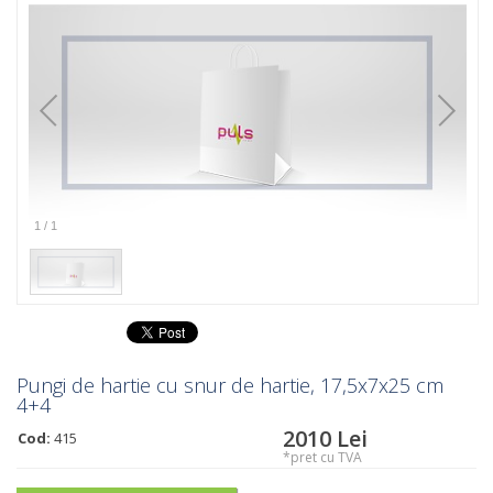
1
/
1
Pungi de hartie cu snur de hartie, 17,5x7x25 cm
4+4
2010
Lei
Cod:
415
*pret cu TVA