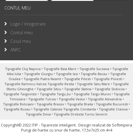
CONTUL MEU
Login / Inregistrare
Contul meu
Cosul meu
ANPC
Tipografie Cluj Napoca
•
Tipografie Baia Mare
•
Tipografie Suceava
•
Tipografie
Alba Iulia
•
Tipografie Giurgiu
•
Tipografie Iasi
•
Tipografie Bacau
•
Tipografie
Oradea
•
Tipografie Piatra Neamt
•
Tipografie Pitesti
•
Tipografie Ploiesti
•
Tipografie Ramnicu Valcea
Tipografie Resita
•
Tipografie Satu Mare
•
Tipografie
Sfantu Gheorghe
•
Tipografie Sibiu
•
Tipografie Slatina
•
Tipografie Slobozia
•
Tipografie Targoviste
•
Tipografie Targu Jiu
•
Tipografie Targu Mures
•
Tipografie
Timisoara
•
Tipografie Tulcea
•
Tipografie Vaslui
•
Tipografie Alexandria
•
Tipografie Botosani
•
Tipografie Brasov
•
Tipografie Braila
•
Tipografie Bucuresti
•
Tipografie Buzau
•
Tipografie Calarasi
Tipografie Constanta
•
Tipografie Craiova
•
Tipografie Deva
•
Tipografie Drobeta Turnu Severin
Copyright© 2022 ITIP - Tipareste inteligent .
Design realizat de Softimpera
Pungi de hartie cu snur de hartie, 17,5x7x25 cm 4+4