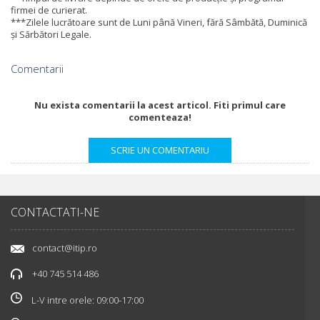
firmei de curierat.
***Zilele lucrătoare sunt de Luni până Vineri, fără Sâmbătă, Duminică
și Sărbători Legale.
Comentarii
Nu exista comentarii la acest articol. Fiti primul care
comenteaza!
CONTACTATI-NE
contact@itip.ro
+40 745 514 486
L-V intre orele: 09:00-17:00