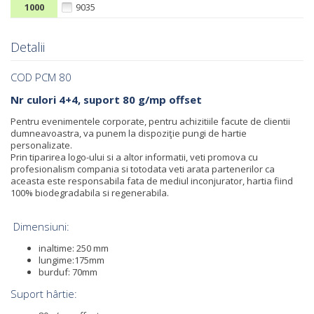
1000
9035
Detalii
COD PCM 80
Nr culori 4+4, suport 80 g/mp offset
Pentru evenimentele corporate, pentru achizitiile facute de clientii
dumneavoastra, va punem la dispoziţie pungi de hartie
personalizate.
Prin tiparirea logo-ului si a altor informatii, veti promova cu
profesionalism compania si totodata veti arata partenerilor ca
aceasta este responsabila fata de mediul inconjurator, hartia fiind
100% biodegradabila si regenerabila.
Dimensiuni:
inaltime: 250 mm
lungime:175mm
burduf: 70mm
Suport hârtie: