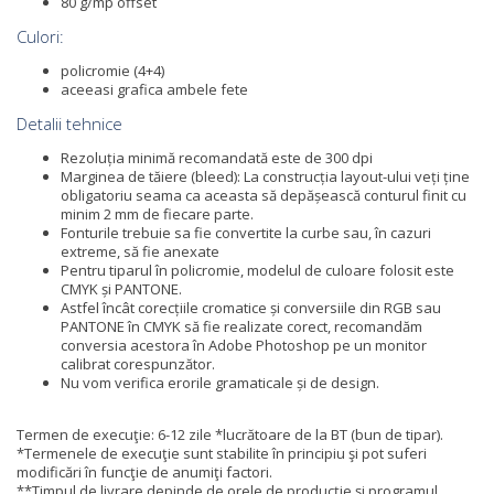
80 g/mp offset
Culori:
policromie (4+4)
aceeasi grafica ambele fete
Detalii tehnice
Rezoluția minimă recomandată este de 300 dpi
Marginea de tăiere (bleed): La construcția layout-ului veți ține
obligatoriu seama ca aceasta să depășească conturul finit cu
minim 2 mm de fiecare parte.
Fonturile trebuie sa fie convertite la curbe sau, în cazuri
extreme, să fie anexate
Pentru tiparul în policromie, modelul de culoare folosit este
CMYK și PANTONE.
Astfel încât corecțiile cromatice și conversiile din RGB sau
PANTONE în CMYK să fie realizate corect, recomandăm
conversia acestora în Adobe Photoshop pe un monitor
calibrat corespunzător.
Nu vom verifica erorile gramaticale și de design.
Termen de execuţie: 6-12 zile *lucrătoare de la BT (bun de tipar).
*Termenele de execuţie sunt stabilite în principiu şi pot suferi
modificări în funcţie de anumiţi factori.
**Timpul de livrare depinde de orele de producție și programul