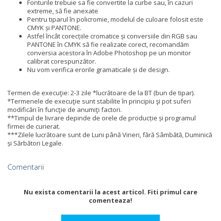
Fonturile trebuie sa fie convertite la curbe sau, în cazuri
extreme, să fie anexate
Pentru tiparul în policromie, modelul de culoare folosit este
CMYK și PANTONE.
Astfel încât corecțiile cromatice și conversiile din RGB sau
PANTONE în CMYK să fie realizate corect, recomandăm
conversia acestora în Adobe Photoshop pe un monitor
calibrat corespunzător.
Nu vom verifica erorile gramaticale și de design.
Termen de execuţie: 2-3 zile *lucrătoare de la BT (bun de tipar).
*Termenele de execuţie sunt stabilite în principiu şi pot suferi
modificări în funcţie de anumiţi factori.
**Timpul de livrare depinde de orele de producție și programul
firmei de curierat.
***Zilele lucrătoare sunt de Luni până Vineri, fără Sâmbătă, Duminică
și Sărbători Legale.
Comentarii
Nu exista comentarii la acest articol. Fiti primul care
comenteaza!