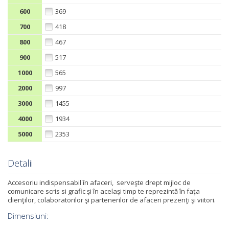
600
369
700
418
800
467
900
517
1000
565
2000
997
3000
1455
4000
1934
5000
2353
Detalii
Accesoriu indispensabil în afaceri, serveşte drept mijloc de
comunicare scris si grafic şi în acelaşi timp te reprezintă în faţa
clienţilor, colaboratorilor şi partenerilor de afaceri prezenţi şi viitori.
Dimensiuni: