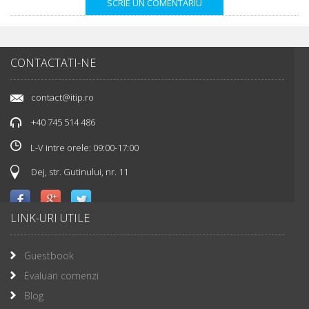
CONTACTATI-NE
contact@itip.ro
+40 745 514 486
L-V intre orele: 09:00-17:00
Dej, str. Gutinului, nr. 11
LINK-URI UTILE
Guestbook
Evaluari comenzi
Blog