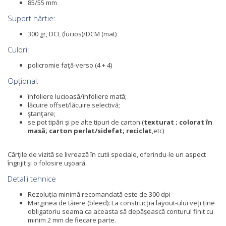
85/55 mm
Suport hârtie:
300 gr, DCL (lucios)/DCM (mat)
Culori:
policromie faţă-verso (4 + 4)
Opţional:
înfoliere lucioasă/înfoliere mată;
lăcuire offset/lăcuire selectivă;
ştanţare;
se pot tipări şi pe alte tipuri de carton (
texturat
;
colorat în
masă
;
carton perlat/sidefat
;
reciclat
,etc)
Cărţile de vizită se livrează în cutii speciale, oferindu-le un aspect
îngrijit şi o folosire uşoară.
Detalii tehnice
Rezoluția minimă recomandată este de 300 dpi
Marginea de tăiere (bleed): La construcția layout-ului veți ține
obligatoriu seama ca aceasta să depășească conturul finit cu
minim 2 mm de fiecare parte.