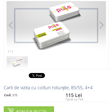
1
/
1
Carti de vizita cu colturi rotunjite, 85/55, 4+4
115
Lei
Cod:
315
*pret cu TVA