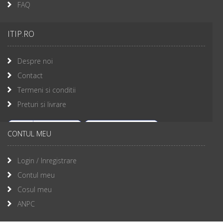
FAQ
ITIP.RO
Despre noi
Contact
Termeni si conditii
Preturi si livrare
CONTUL MEU
Login / Inregistrare
Contul meu
Cosul meu
ANPC