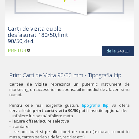
Carti de vizita duble
desfasurat 180/50,finit
90/50,4+4
PRETURI
de la
248
LEI
Print Carti de Vizita 90/50 mm - Tipografia Itip
Cartea de vizita
reprezinta un puternic instrument de
marketing, un accesoriu indispensabil in mediul de afaceri si nu
numai.
Pentru cele mai exigente gusturi,
tipografia Itip
va ofera
serviciile de
print carti vizita 90/50
pot fi insotite opţional de:
- infoliere lucioasa/infoliere mata
- lacuire offset/lacuire selectiva
- stantare
- se pot tipari si pe alte tipuri de carton (texturat, colorat in
masa, carton perlat/sidefat, reciclat etc.)