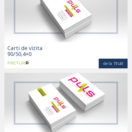
Carti de vizita
90/50,4+0
PRETURI
de la
73
LEI