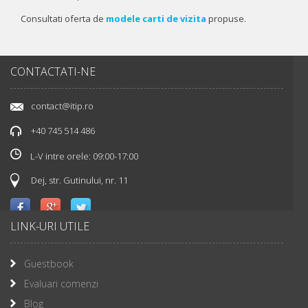
Consultati oferta de
modele carti de vizita
propuse.
CONTACTATI-NE
contact@itip.ro
+40 745 514 486
L-V intre orele: 09:00-17:00
Dej, str. Gutinului, nr. 11
LINK-URI UTILE
Guestbook
Evaluari comenzi
Blog