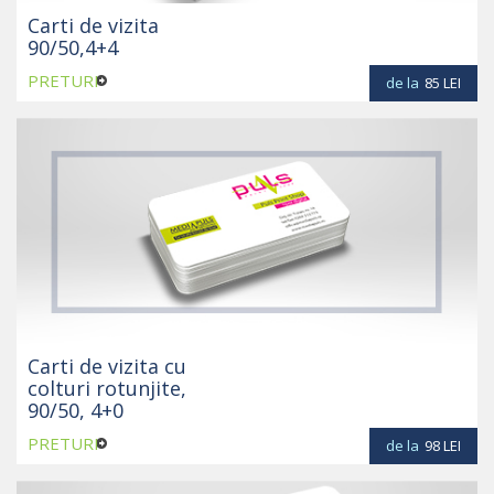
Carti de vizita
90/50,4+4
PRETURI
de la
85
LEI
Carti de vizita cu
colturi rotunjite,
90/50, 4+0
PRETURI
de la
98
LEI