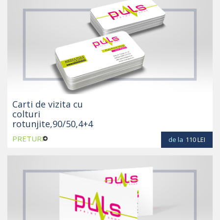
Carti de vizita cu
colturi
rotunjite,90/50,4+4
PRETURI
de la
110
LEI