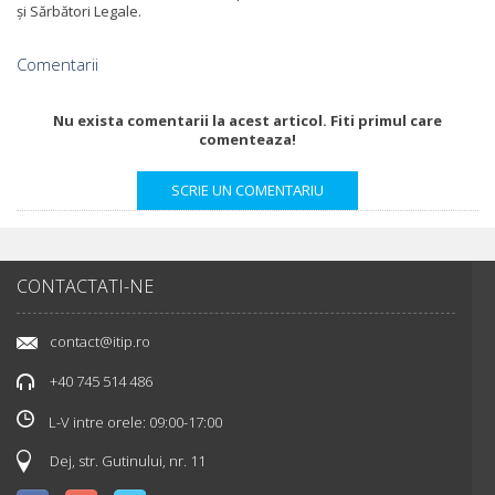
și Sărbători Legale.
Comentarii
Nu exista comentarii la acest articol. Fiti primul care
comenteaza!
CONTACTATI-NE
contact@itip.ro
+40 745 514 486
L-V intre orele: 09:00-17:00
Dej, str. Gutinului, nr. 11