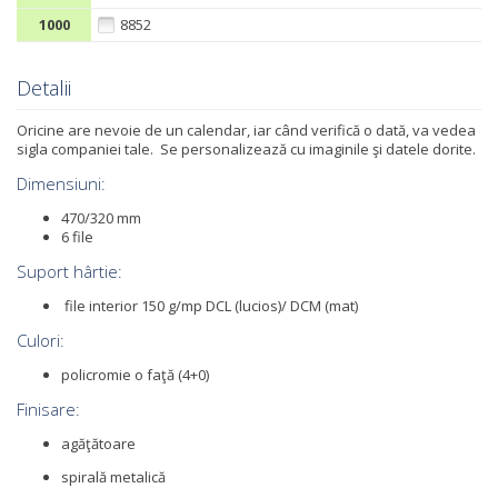
1000
8852
Detalii
Oricine are nevoie de un calendar, iar când verifică o dată, va vedea
sigla companiei tale. Se personalizează cu imaginile şi datele dorite.
Dimensiuni:
470/320 mm
6 file
Suport hârtie:
file interior 150 g/mp DCL (lucios)/ DCM (mat)
Culori:
policromie o faţă (4+0)
Finisare:
agăţătoare
spirală metalică