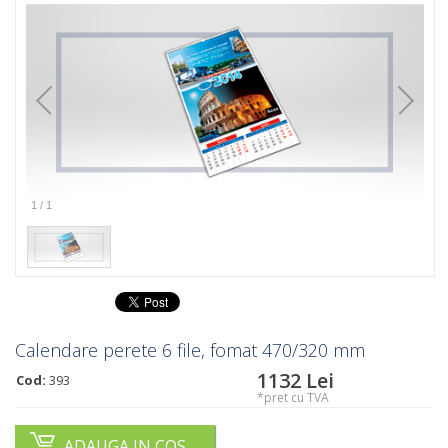
1
/
1
Calendare perete 6 file, fomat 470/320 mm
1132
Lei
Cod:
393
*pret cu TVA