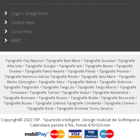
Login / Inregistrare
Contul meu
Cosul meu
ANPC
Tipografie Cluj Napoca
•
Tipografie Baia Mare
•
Tipografie Suceava
•
Tipografie
Alba Iulia
•
Tipografie Giurgiu
•
Tipografie Iasi
•
Tipografie Bacau
•
Tipografie
Oradea
•
Tipografie Piatra Neamt
•
Tipografie Pitesti
•
Tipografie Ploiesti
•
Tipografie Ramnicu Valcea
Tipografie Resita
•
Tipografie Satu Mare
•
Tipografie
Sfantu Gheorghe
•
Tipografie Sibiu
•
Tipografie Slatina
•
Tipografie Slobozia
•
Tipografie Targoviste
•
Tipografie Targu Jiu
•
Tipografie Targu Mures
•
Tipografie
Timisoara
•
Tipografie Tulcea
•
Tipografie Vaslui
•
Tipografie Alexandria
•
Tipografie Botosani
•
Tipografie Brasov
•
Tipografie Braila
•
Tipografie Bucuresti
•
Tipografie Buzau
•
Tipografie Calarasi
Tipografie Constanta
•
Tipografie Craiova
•
Tipografie Deva
•
Tipografie Drobeta Turnu Severin
Copyright© 2022 ITIP - Tipareste inteligent .
Design realizat de Softimpera
Calendare perete 6 file, fomat 470/320 mm