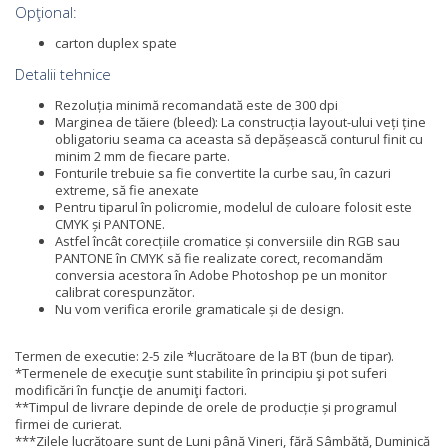
Opţional:
carton duplex spate
Detalii tehnice
Rezoluția minimă recomandată este de 300 dpi
Marginea de tăiere (bleed): La construcția layout-ului veți ține
obligatoriu seama ca aceasta să depășească conturul finit cu
minim 2 mm de fiecare parte.
Fonturile trebuie sa fie convertite la curbe sau, în cazuri
extreme, să fie anexate
Pentru tiparul în policromie, modelul de culoare folosit este
CMYK și PANTONE.
Astfel încât corecțiile cromatice și conversiile din RGB sau
PANTONE în CMYK să fie realizate corect, recomandăm
conversia acestora în Adobe Photoshop pe un monitor
calibrat corespunzător.
Nu vom verifica erorile gramaticale și de design.
Termen de executie: 2-5 zile *lucrătoare de la BT (bun de tipar).
*Termenele de execuţie sunt stabilite în principiu şi pot suferi
modificări în funcţie de anumiţi factori.
**Timpul de livrare depinde de orele de producție și programul
firmei de curierat.
***Zilele lucrătoare sunt de Luni până Vineri, fără Sâmbătă, Duminică