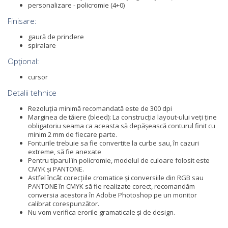
personalizare - policromie (4+0)
Finisare:
gaură de prindere
spiralare
Opţional:
cursor
Detalii tehnice
Rezoluția minimă recomandată este de 300 dpi
Marginea de tăiere (bleed): La construcția layout-ului veți ține
obligatoriu seama ca aceasta să depășească conturul finit cu
minim 2 mm de fiecare parte.
Fonturile trebuie sa fie convertite la curbe sau, în cazuri
extreme, să fie anexate
Pentru tiparul în policromie, modelul de culoare folosit este
CMYK și PANTONE.
Astfel încât corecțiile cromatice și conversiile din RGB sau
PANTONE în CMYK să fie realizate corect, recomandăm
conversia acestora în Adobe Photoshop pe un monitor
calibrat corespunzător.
Nu vom verifica erorile gramaticale și de design.