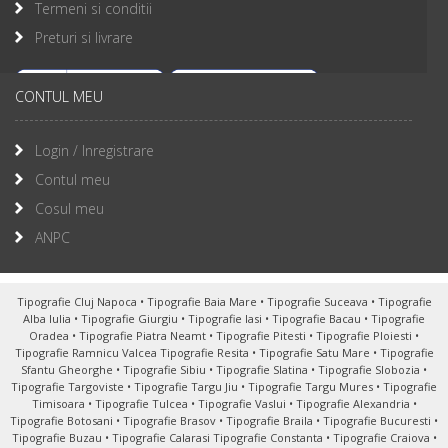
Termeni si conditii
Preturi si livrare
CONTUL MEU
Login / Inregistrare
Contul meu
Cosul meu
ANPC
Tipografie Cluj Napoca
•
Tipografie Baia Mare
•
Tipografie Suceava
•
Tipografie
Alba Iulia
•
Tipografie Giurgiu
•
Tipografie Iasi
•
Tipografie Bacau
•
Tipografie
Oradea
•
Tipografie Piatra Neamt
•
Tipografie Pitesti
•
Tipografie Ploiesti
•
Tipografie Ramnicu Valcea
Tipografie Resita
•
Tipografie Satu Mare
•
Tipografie
Sfantu Gheorghe
•
Tipografie Sibiu
•
Tipografie Slatina
•
Tipografie Slobozia
•
Tipografie Targoviste
•
Tipografie Targu Jiu
•
Tipografie Targu Mures
•
Tipografie
Timisoara
•
Tipografie Tulcea
•
Tipografie Vaslui
•
Tipografie Alexandria
•
Tipografie Botosani
•
Tipografie Brasov
•
Tipografie Braila
•
Tipografie Bucuresti
•
Tipografie Buzau
•
Tipografie Calarasi
Tipografie Constanta
•
Tipografie Craiova
•