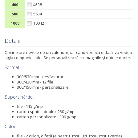
400
4538
500
5634
1000
10042
Detalii
Oricine are nevoie de un calendar, iar când verifica o dată, va vedea
sigla companiei tale. Se personalizează cu imaginile şi datele dorite.
Format:
300/570 mm - desfasurat
300/420 mm - 12 file
300/150 mm - personalizare
Suport hârtie:
file - 115 g/mp
carton spate - duplex 250 g/mp
carton personalizare - 300 g/mp
Culori:
file - 2 culori, o faţă (albastru+roşu, gri+roşu, roșu+verde)