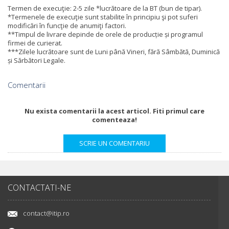
Termen de execuţie: 2-5 zile *lucrătoare de la BT (bun de tipar).
*Termenele de execuţie sunt stabilite în principiu şi pot suferi
modificări în funcţie de anumiţi factori.
**Timpul de livrare depinde de orele de producție și programul
firmei de curierat.
***Zilele lucrătoare sunt de Luni până Vineri, fără Sâmbătă, Duminică
și Sărbători Legale.
Comentarii
Nu exista comentarii la acest articol. Fiti primul care
comenteaza!
CONTACTATI-NE
contact@itip.ro