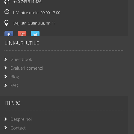
+40 745 514 486
L-V intre orele: 09:00-17:00
Dej, str. Gutinului, nr. 11
LINK-URI UTILE
Guestbook
Evaluari comenzi
Blog
FAQ
ITIP.RO
Despre noi
Contact