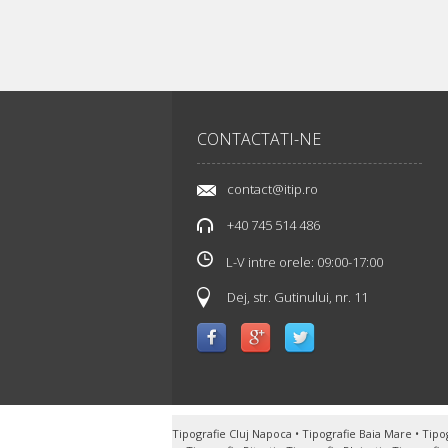
CONTACTATI-NE
contact@itip.ro
+40 745 514 486
L-V intre orele: 09:00-17:00
Dej, str. Gutinului, nr. 11
Tipografie Cluj Napoca
•
Tipografie Baia Mare
•
Tipo