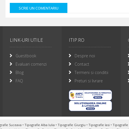
LINK-URI UTILE
ITIP.RO
Guestbook
Despre noi
Evaluari comenzi
Contact
Blog
Termeni si conditii
FAQ
Preturi si livrare
grafie Suceava
•
Tipografie Alba Iulia
•
Tipografie Giurgiu
•
Tipografie Iasi
•
Tipografi