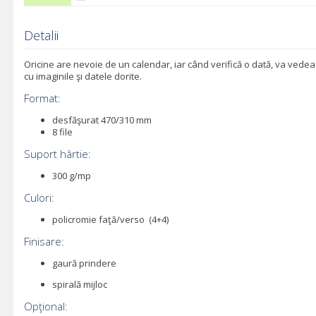
Detalii
Oricine are nevoie de un calendar, iar când verifică o dată, va vede
cu imaginile şi datele dorite.
Format:
desfăşurat 470/310 mm
8 file
Suport hârtie:
300 g/mp
Culori:
policromie faţă/verso (4+4)
Finisare:
gaură prindere
spirală mijloc
Opţional: