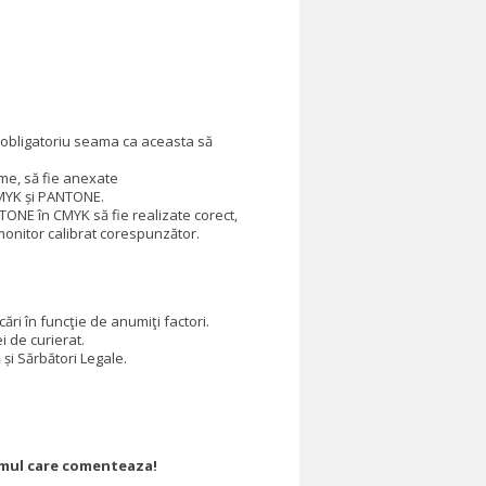
ne obligatoriu seama ca aceasta să
eme, să fie anexate
CMYK și PANTONE.
NTONE în CMYK să fie realizate corect,
nitor calibrat corespunzător.
ări în funcţie de anumiţi factori.
 de curierat.
și Sărbători Legale.
rimul care comenteaza!