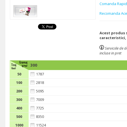
Comanda Rapi
Recomanda Ace
Acest produs s
caracteristici,
Serviciile de 
incluse in pret
300
50
1787
100
2818
200
5095
300
7009
400
7725
500
8350
1000
11524