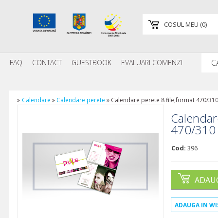
COSUL MEU
(
0
)
FAQ
CONTACT
GUESTBOOK
EVALUARI COMENZI
»
Calendare
»
Calendare perete
»
Calendare perete 8 file,format 470/3
Calendare
470/31
Cod:
396