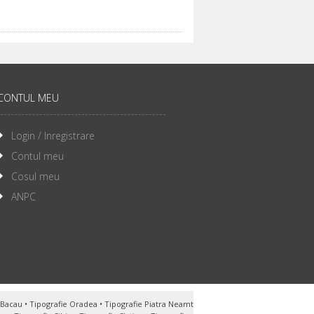
CONTUL MEU
Login / Inregistrare
Contul meu
Cosul meu
ANPC
e Bacau
•
Tipografie Oradea
•
Tipografie Piatra Neamt