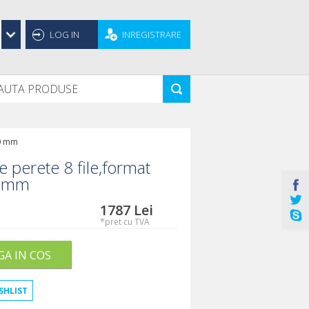
LOG IN
INREGISTRARE
10 mm
 perete 8 file,format
0 mm
1787
Lei
*pret cu TVA