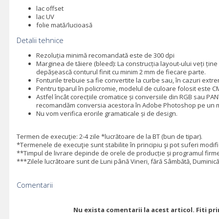
lac offset
lac UV
folie mată/lucioasă
Detalii tehnice
Rezoluția minimă recomandată este de 300 dpi
Marginea de tăiere (bleed): La construcția layout-ului veți ți
depășească conturul finit cu minim 2 mm de fiecare parte.
Fonturile trebuie sa fie convertite la curbe sau, în cazuri extr
Pentru tiparul în policromie, modelul de culoare folosit este 
Astfel încât corecțiile cromatice și conversiile din RGB sau PA
recomandăm conversia acestora în Adobe Photoshop pe un mo
Nu vom verifica erorile gramaticale și de design.
Termen de execuţie: 2-4 zile *lucrătoare de la BT (bun de tipar).
*Termenele de execuţie sunt stabilite în principiu şi pot suferi modific
**Timpul de livrare depinde de orele de producție și programul firmei
***Zilele lucrătoare sunt de Luni până Vineri, fără Sâmbătă, Duminică 
Comentarii
Nu exista comentarii la acest articol. Fiti p